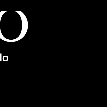
DO
do